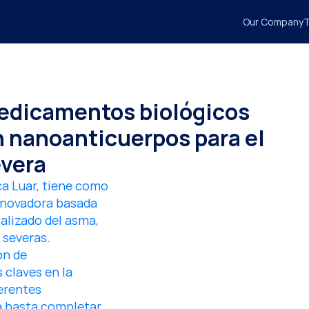
Our Company
T
edicamentos biológicos 
 nanoanticuerpos para el 
evera
 Luar, tiene como 
nnovadora basada 
lizado del asma, 
severas. 
n de 
claves en la 
erentes 
a hasta completar 