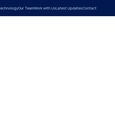
echnology
Our Team
Work with Us
Latest Updates
Contact