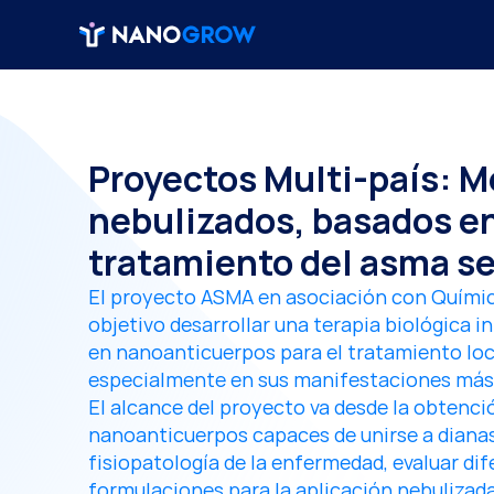
Proyectos Multi-país: M
nebulizados, basados en
tratamiento del asma s
El proyecto ASMA en asociación con Química
objetivo desarrollar una terapia biológica i
en nanoanticuerpos para el tratamiento loca
especialmente en sus manifestaciones más 
El alcance del proyecto va desde la obtenció
nanoanticuerpos capaces de unirse a dianas 
fisiopatología de la enfermedad, evaluar dif
formulaciones para la aplicación nebulizad